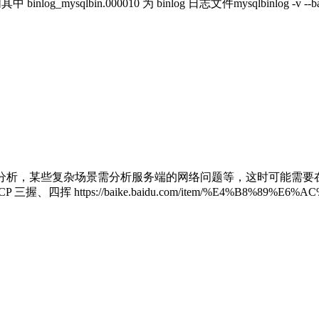
bin.000010 为 binlog 日志文件mysqlbinlog -v --base64-outpu
分析，某些复杂场景需分析服务端的网络问题等，这时可能需要在服
挥 https://baike.baidu.com/item/%E4%B8%89%E6%A