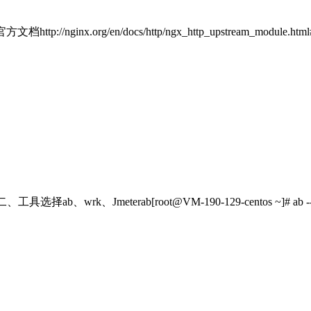
rg/en/docs/http/ngx_http_upstream_module.html#upstrea
[root@VM-190-129-centos ~]# ab --help Usage: ab [opt