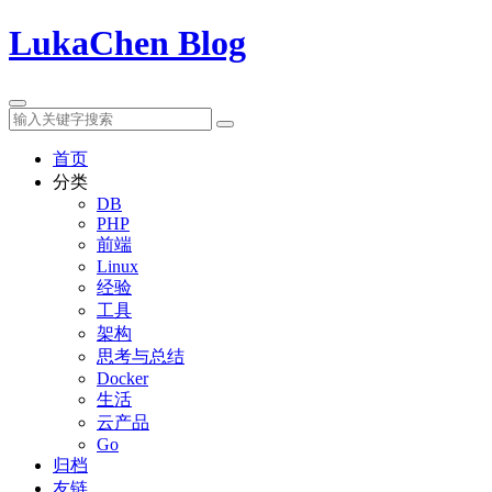
LukaChen Blog
首页
分类
DB
PHP
前端
Linux
经验
工具
架构
思考与总结
Docker
生活
云产品
Go
归档
友链