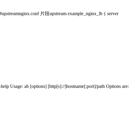
mnginx.conf 片段upstream example_nginx_lb { server
ions] [http[s]://]hostname[:port]/path Options are: