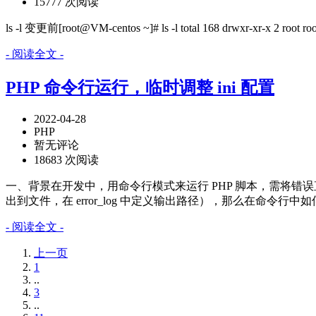
15777 次阅读
ls -l 变更前[root@VM-centos ~]# ls -l total 168 drwxr-xr-x 2 root ro
- 阅读全文 -
PHP 命令行运行，临时调整 ini 配置
2022-04-28
PHP
暂无评论
18683 次阅读
一、背景在开发中，用命令行模式来运行 PHP 脚本，需将错误直接打在标
出到文件，在 error_log 中定义输出路径），那么在命令行中如何
- 阅读全文 -
上一页
1
..
3
..