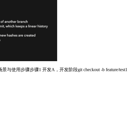
t checkout -b feature/test1 touch feature_test1 gi