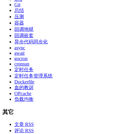
Git
总结
压测
容器
回调地狱
回调嵌套
异步代码同步化
async
await
gocron
cronsun
定时任务
定时任务管理系统
Dockerfile
血的教训
OPcache
负载均衡
其它
文章 RSS
评论 RSS