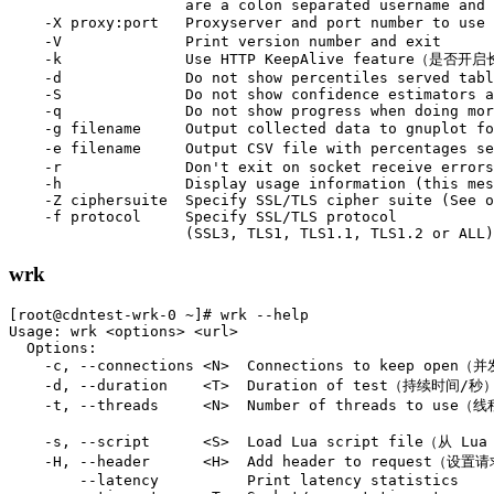
                    are a colon separated username and 
    -X proxy:port   Proxyserver and port number t
    -V              Print version number and exit

    -k              Use HTTP KeepAlive feature（是否开
    -d              Do not show percentiles served tabl
    -S              Do not show confidence estimators a
    -q              Do not show progress when doing mor
    -g filename     Output collected data to gnupl
    -e filename     Output CSV file with percentag
    -r              Don't exit on socket receive errors
    -h              Display usage information (this mes
    -Z ciphersuite  Specify SSL/TLS cipher suite (See o
    -f protocol     Specify SSL/TLS protocol

                    (SSL3, TLS1, TLS1.1, TLS1.2 or ALL)
wrk
[root@cdntest-wrk-0 ~]# wrk --help

Usage: wrk <options> <url>                            

  Options:                                            

    -c, --connections <N>  Connections to keep open（并
    -d, --duration    <T>  Duration of test（持续时间/秒） 
    -t, --threads     <N>  Number of threads to use（线
    -s, --script      <S>  Load Lua script file（从 
    -H, --header      <H>  Add header to request（设置请
        --latency          Print latency statistics   
