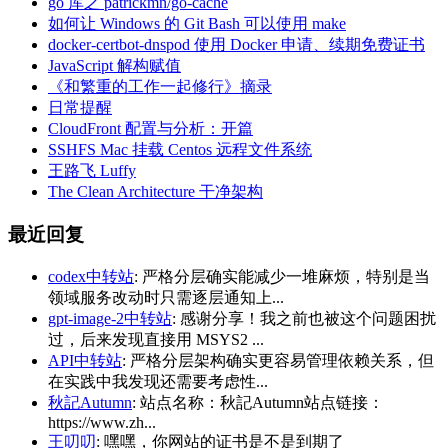
go 库之 patrickmn/go-cache
如何让 Windows 的 Git Bash 可以使用 make
docker-certbot-dnspod 使用 Docker 申请、续期免费证书
JavaScript 解构赋值
《和繁重的工作一起修行》摘录
日常提醒
CloudFront 配置与分析：开篇
SSHFS Mac 挂载 Centos 远程文件系统
王路飞 Luffy
The Clean Architecture 干净架构
最近回复
codex中转站
: 严格分层确实能减少一堆麻烦，特别是当
领域服务改动时只需逐层通知上...
gpt-image-2中转站
: 感谢分享！我之前也被这个问题困扰
过，后来发现直接用 MSYS2 ...
API中转站
: 严格分层架构确实更容易管理依赖关系，但
在实践中我发现还需要考虑性...
秋記Autumn
: 站点名称：秋記Autumn站点链接：
https://www.zh...
王叨叨
: 嘿嘿，你网站的证书是不是到期了