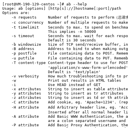
[root@VM-190-129-centos ~]# ab --help

Usage: ab [options] [http[s]://]hostname[:port]/path

Options are:

    -n requests     Number of requests to perform（总请
    -c concurrency  Number of multiple requests to m
    -t timelimit    Seconds to max. to spend on benchma
                    This implies -n 50000

    -s timeout      Seconds to max. wait for each respo
                    Default is 30 seconds

    -b windowsize   Size of TCP send/receive buffer, in
    -B address      Address to bind to when making outg
    -p postfile     File containing data to POST. R
    -u putfile      File containing data to PUT. Rememb
    -T content-type Content-type header to use for PO
                    'application/x-www-form-urlencoded'

                    Default is 'text/plain'

    -v verbosity    How much troubleshooting info to pr
    -w              Print out results in HTML tables

    -i              Use HEAD instead of GET

    -x attributes   String to insert as table attribute
    -y attributes   String to insert as tr attributes

    -z attributes   String to insert as td or th attrib
    -C attribute    Add cookie, eg. 'Apache=1234'. (r
    -H attribute    Add Arbitrary header line, eg. '
                    Inserted after all normal header li
    -A attribute    Add Basic WWW Authentication, the a
                    are a colon separated username and 
    -P attribute    Add Basic Proxy Authentication, the