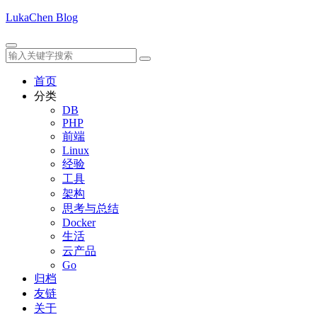
LukaChen Blog
首页
分类
DB
PHP
前端
Linux
经验
工具
架构
思考与总结
Docker
生活
云产品
Go
归档
友链
关于