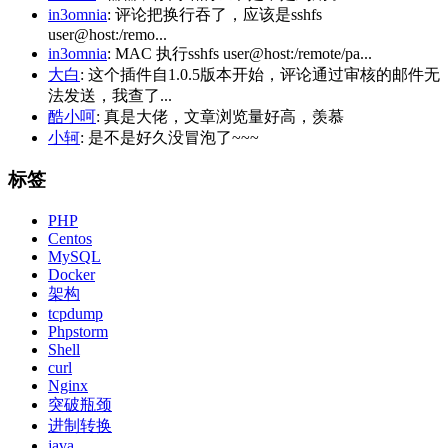
in3omnia
: 评论把换行吞了，应该是sshfs
user@host:/remo...
in3omnia
: MAC 执行sshfs user@host:/remote/pa...
大白
: 这个插件自1.0.5版本开始，评论通过审核的邮件无
法发送，我查了...
酷小呵
: 真是大佬，文章浏览量好高，羡慕
小轲
: 是不是好久没冒泡了~~~
标签
PHP
Centos
MySQL
Docker
架构
tcpdump
Phpstorm
Shell
curl
Nginx
突破瓶颈
进制转换
java