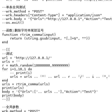
--单条全局测试

--wrk.method = "POST"

--wrk.headers["Content-Type"] = "application/json"

--wrk.body = '{"Urls":"http://127.0.0.1","Action":"Test
--os.exit()

--函数:删除字符串尾部逗号

function rtrim_comma(input)

    return (string.gsub(input, "[,]+$", ""))

end

--[[

--调试

url = 'http://127.0.0.1/'

urls = ''

r = math.random(10000000,99999999)

for i=1,10,1 do

    -- print(i)

    urls = urls .. '"' .. url .. r .. '/' .. i .. '",'

end

urls = rtrim_comma(urls)

print(urls)

body = '{"Urls":['.. urls ..'],"Action":"Test"}'

print(body)

--]]

--全局参数

wrk.method = "POST"
