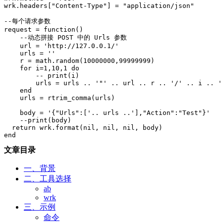
wrk.headers["Content-Type"] = "application/json"

--每个请求参数

request = function()

    --动态拼接 POST 中的 Urls 参数

    url = 'http://127.0.0.1/'

    urls = ''

    r = math.random(10000000,99999999)

    for i=1,10,1 do

        -- print(i)

        urls = urls .. '"' .. url .. r .. '/' .. i .. '
    end

    urls = rtrim_comma(urls)

    body = '{"Urls":['.. urls ..'],"Action":"Test"}'

    --print(body)

  return wrk.format(nil, nil, nil, body)

end
文章目录
一、背景
二、工具选择
ab
wrk
三、示例
命令