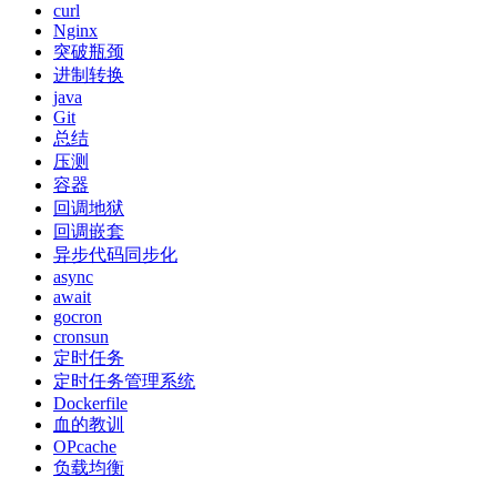
curl
Nginx
突破瓶颈
进制转换
java
Git
总结
压测
容器
回调地狱
回调嵌套
异步代码同步化
async
await
gocron
cronsun
定时任务
定时任务管理系统
Dockerfile
血的教训
OPcache
负载均衡