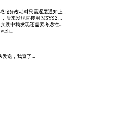
域服务改动时只需逐层通知上...
来发现直接用 MSYS2 ...
实践中我发现还需要考虑性...
zh...
发送，我查了...