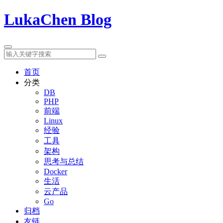
LukaChen Blog
首页
分类
DB
PHP
前端
Linux
经验
工具
架构
思考与总结
Docker
生活
云产品
Go
归档
友链