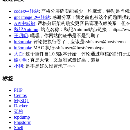
codex中转站
: 严格分层确实能减少一堆麻烦，特别是当领
gpt-image-2中转站
: 感谢分享！我之前也被这个问题困扰过，后
API中转站
: 严格分层架构确实更容易管理依赖关系，但在
秋記Autumn
: 站点名称：秋記Autumn站点链接：https://www.
王叨叨
: 嘿嘿，你网站的证书是不是到期了
in3omnia
: 评论把换行吞了，应该是sshfs user@host:/remo...
in3omnia
: MAC 执行sshfs user@host:/remote/pa...
大白
: 这个插件自1.0.5版本开始，评论通过审核的邮件无法
酷小呵
: 真是大佬，文章浏览量好高，羡慕
小轲
: 是不是好久没冒泡了~~~
标签
PHP
Centos
MySQL
Docker
架构
tcpdump
Phpstorm
Shell