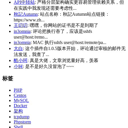
API中转站
: 严格分层架构确实更容易管理依赖关系，但
在实践中我发现还需要考虑性...
秋記Autumn
: 站点名称：秋記Autumn站点链接：
https://www.zh...
王叨叨
: 嘿嘿，你网站的证书是不是到期了
in3omnia
: 评论把换行吞了，应该是sshfs
user@host:/remo...
in3omnia
: MAC 执行sshfs user@host:/remote/pa...
大白
: 这个插件自1.0.5版本开始，评论通过审核的邮件无
法发送，我查了...
酷小呵
: 真是大佬，文章浏览量好高，羡慕
小轲
: 是不是好久没冒泡了~~~
标签
PHP
Centos
MySQL
Docker
架构
tcpdump
Phpstorm
Shell