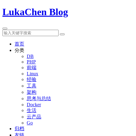
LukaChen Blog
首页
分类
DB
PHP
前端
Linux
经验
工具
架构
思考与总结
Docker
生活
云产品
Go
归档
友链