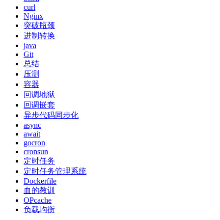
curl
Nginx
突破瓶颈
进制转换
java
Git
总结
压测
容器
回调地狱
回调嵌套
异步代码同步化
async
await
gocron
cronsun
定时任务
定时任务管理系统
Dockerfile
血的教训
OPcache
负载均衡