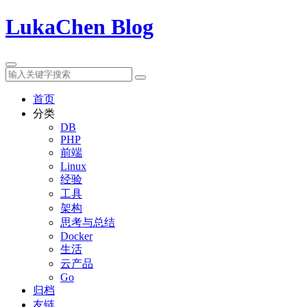
LukaChen Blog
首页
分类
DB
PHP
前端
Linux
经验
工具
架构
思考与总结
Docker
生活
云产品
Go
归档
友链