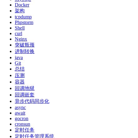
Docker
架构
tcpdump
Phpstorm
Shell
curl
Nginx
突破瓶颈
进制转换
java
Git
总结
压测
容器
回调地狱
回调嵌套
异步代码同步化
async
await
gocron
cronsun
定时任务
定时任务管理系统