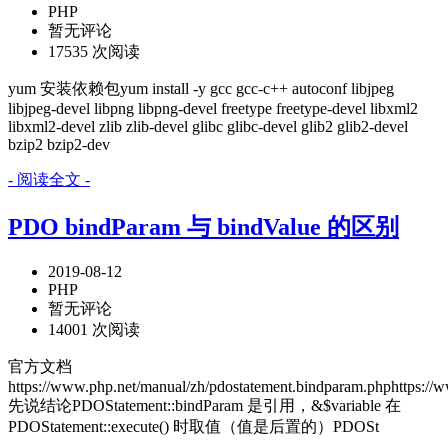
PHP
暂无评论
17535 次阅读
yum 安装依赖包yum install -y gcc gcc-c++ autoconf libjpeg
libjpeg-devel libpng libpng-devel freetype freetype-devel libxml2
libxml2-devel zlib zlib-devel glibc glibc-devel glib2 glib2-devel
bzip2 bzip2-dev
- 阅读全文 -
PDO bindParam 与 bindValue 的区别
2019-08-12
PHP
暂无评论
14001 次阅读
官方文档
https://www.php.net/manual/zh/pdostatement.bindparam.phphttps://
先说结论PDOStatement::bindParam 是引用，&$variable 在
PDOStatement::execute() 时取值（值是后置的）PDOSt