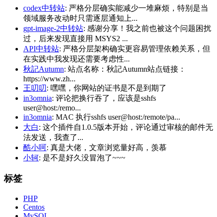
codex中转站
: 严格分层确实能减少一堆麻烦，特别是当
领域服务改动时只需逐层通知上...
gpt-image-2中转站
: 感谢分享！我之前也被这个问题困扰
过，后来发现直接用 MSYS2 ...
API中转站
: 严格分层架构确实更容易管理依赖关系，但
在实践中我发现还需要考虑性...
秋記Autumn
: 站点名称：秋記Autumn站点链接：
https://www.zh...
王叨叨
: 嘿嘿，你网站的证书是不是到期了
in3omnia
: 评论把换行吞了，应该是sshfs
user@host:/remo...
in3omnia
: MAC 执行sshfs user@host:/remote/pa...
大白
: 这个插件自1.0.5版本开始，评论通过审核的邮件无
法发送，我查了...
酷小呵
: 真是大佬，文章浏览量好高，羡慕
小轲
: 是不是好久没冒泡了~~~
标签
PHP
Centos
MySQL