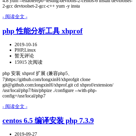
4.8 yum --enablerepo=testing-devtools-2-centos-6 install devtoolset-
2-gcc devtoolset-2-gcc-c++ yum -y insta
- 阅读全文 -
php 性能分析工具 xhprof
2019-10-16
PHP,Linux
暂无评论
15915 次阅读
php 安装 xhprof 扩展 (兼容php5、
7)https://github.com/longxinH/xhprofgit clone
git@github.com:longxinH/xhprof.git cd xhprof/extension/
/usr/local/php7/bin/phpize ./configure --with-php-
config=/usr/local/php7
- 阅读全文 -
centos 6.5 编译安装 php 7.3.9
2019-09-27