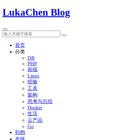
LukaChen Blog
首页
分类
DB
PHP
前端
Linux
经验
工具
架构
思考与总结
Docker
生活
云产品
Go
归档
友链