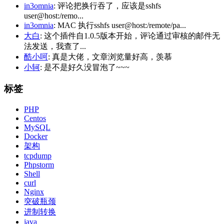
in3omnia
: 评论把换行吞了，应该是sshfs
user@host:/remo...
in3omnia
: MAC 执行sshfs user@host:/remote/pa...
大白
: 这个插件自1.0.5版本开始，评论通过审核的邮件无
法发送，我查了...
酷小呵
: 真是大佬，文章浏览量好高，羡慕
小轲
: 是不是好久没冒泡了~~~
标签
PHP
Centos
MySQL
Docker
架构
tcpdump
Phpstorm
Shell
curl
Nginx
突破瓶颈
进制转换
java