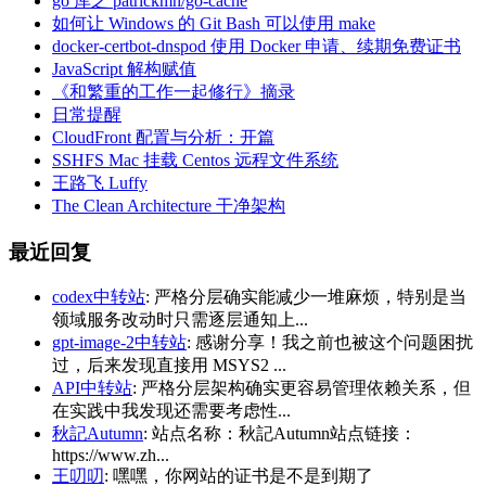
go 库之 patrickmn/go-cache
如何让 Windows 的 Git Bash 可以使用 make
docker-certbot-dnspod 使用 Docker 申请、续期免费证书
JavaScript 解构赋值
《和繁重的工作一起修行》摘录
日常提醒
CloudFront 配置与分析：开篇
SSHFS Mac 挂载 Centos 远程文件系统
王路飞 Luffy
The Clean Architecture 干净架构
最近回复
codex中转站
: 严格分层确实能减少一堆麻烦，特别是当
领域服务改动时只需逐层通知上...
gpt-image-2中转站
: 感谢分享！我之前也被这个问题困扰
过，后来发现直接用 MSYS2 ...
API中转站
: 严格分层架构确实更容易管理依赖关系，但
在实践中我发现还需要考虑性...
秋記Autumn
: 站点名称：秋記Autumn站点链接：
https://www.zh...
王叨叨
: 嘿嘿，你网站的证书是不是到期了