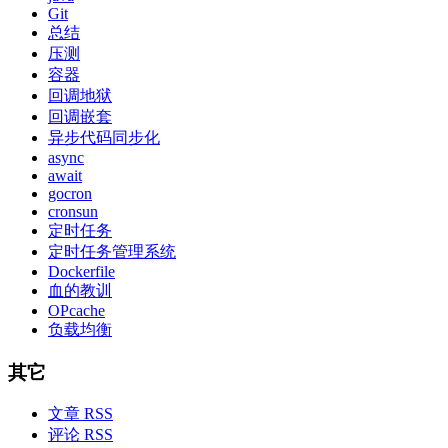
Git
总结
压测
容器
回调地狱
回调嵌套
异步代码同步化
async
await
gocron
cronsun
定时任务
定时任务管理系统
Dockerfile
血的教训
OPcache
负载均衡
其它
文章 RSS
评论 RSS