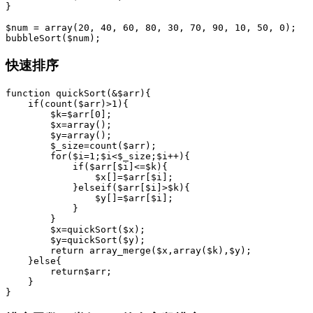
}

$num = array(20, 40, 60, 80, 30, 70, 90, 10, 50, 0);

bubbleSort($num);
快速排序
function quickSort(&$arr){

    if(count($arr)>1){

        $k=$arr[0];

        $x=array();

        $y=array();

        $_size=count($arr);

        for($i=1;$i<$_size;$i++){

            if($arr[$i]<=$k){

                $x[]=$arr[$i];

            }elseif($arr[$i]>$k){

                $y[]=$arr[$i];

            }

        }

        $x=quickSort($x);

        $y=quickSort($y);

        return array_merge($x,array($k),$y);

    }else{

        return$arr;

    }

}