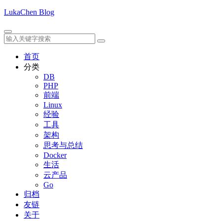
LukaChen Blog
首页
分类
DB
PHP
前端
Linux
经验
工具
架构
思考与总结
Docker
生活
云产品
Go
归档
友链
关于