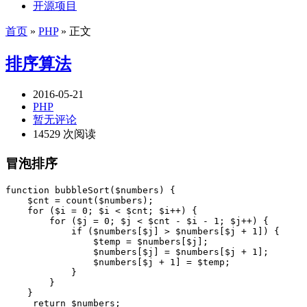
开源项目
首页
»
PHP
» 正文
排序算法
2016-05-21
PHP
暂无评论
14529 次阅读
冒泡排序
function bubbleSort($numbers) {

    $cnt = count($numbers);

    for ($i = 0; $i < $cnt; $i++) {

        for ($j = 0; $j < $cnt - $i - 1; $j++) {

            if ($numbers[$j] > $numbers[$j + 1]) {

                $temp = $numbers[$j];

                $numbers[$j] = $numbers[$j + 1];

                $numbers[$j + 1] = $temp;

            }

        }

    }

     return $numbers;
