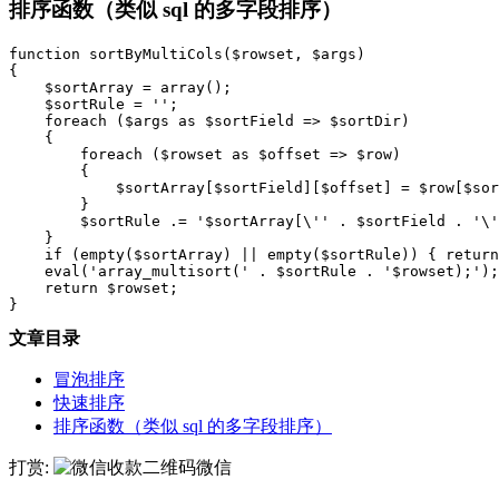
排序函数（类似 sql 的多字段排序）
function sortByMultiCols($rowset, $args)

{

    $sortArray = array();

    $sortRule = '';

    foreach ($args as $sortField => $sortDir)

    {

        foreach ($rowset as $offset => $row)

        {

            $sortArray[$sortField][$offset] = $row[$sor
        }

        $sortRule .= '$sortArray[\'' . $sortField . '\'
    }

    if (empty($sortArray) || empty($sortRule)) { return
    eval('array_multisort(' . $sortRule . '$rowset);');

    return $rowset;

}
文章目录
冒泡排序
快速排序
排序函数（类似 sql 的多字段排序）
打赏:
微信