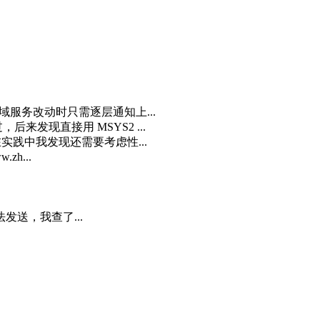
域服务改动时只需逐层通知上...
来发现直接用 MSYS2 ...
实践中我发现还需要考虑性...
zh...
发送，我查了...