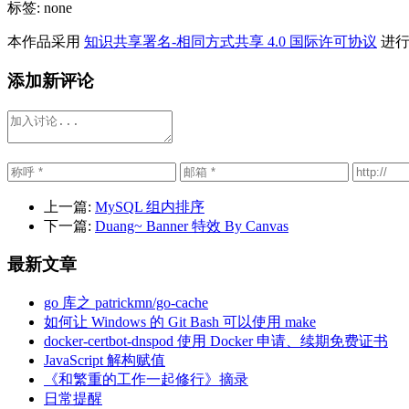
标签: none
本作品采用
知识共享署名-相同方式共享 4.0 国际许可协议
进行
添加新评论
上一篇:
MySQL 组内排序
下一篇:
Duang~ Banner 特效 By Canvas
最新文章
go 库之 patrickmn/go-cache
如何让 Windows 的 Git Bash 可以使用 make
docker-certbot-dnspod 使用 Docker 申请、续期免费证书
JavaScript 解构赋值
《和繁重的工作一起修行》摘录
日常提醒