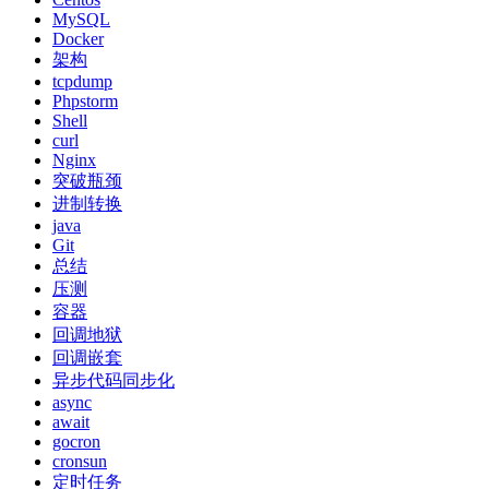
MySQL
Docker
架构
tcpdump
Phpstorm
Shell
curl
Nginx
突破瓶颈
进制转换
java
Git
总结
压测
容器
回调地狱
回调嵌套
异步代码同步化
async
await
gocron
cronsun
定时任务