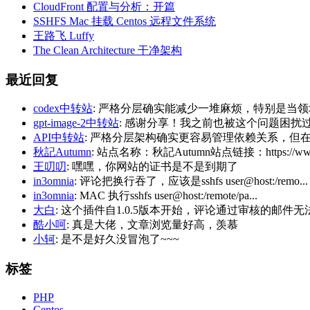
CloudFront 配置与分析：开篇
SSHFS Mac 挂载 Centos 远程文件系统
王路飞 Luffy
The Clean Architecture 干净架构
最近回复
codex中转站
: 严格分层确实能减少一堆麻烦，特别是当领
gpt-image-2中转站
: 感谢分享！我之前也被这个问题困扰过，后
API中转站
: 严格分层架构确实更容易管理依赖关系，但在
秋記Autumn
: 站点名称：秋記Autumn站点链接：https://www.
王叨叨
: 嘿嘿，你网站的证书是不是到期了
in3omnia
: 评论把换行吞了，应该是sshfs user@host:/remo...
in3omnia
: MAC 执行sshfs user@host:/remote/pa...
大白
: 这个插件自1.0.5版本开始，评论通过审核的邮件无法
酷小呵
: 真是大佬，文章浏览量好高，羡慕
小轲
: 是不是好久没冒泡了~~~
标签
PHP
Centos