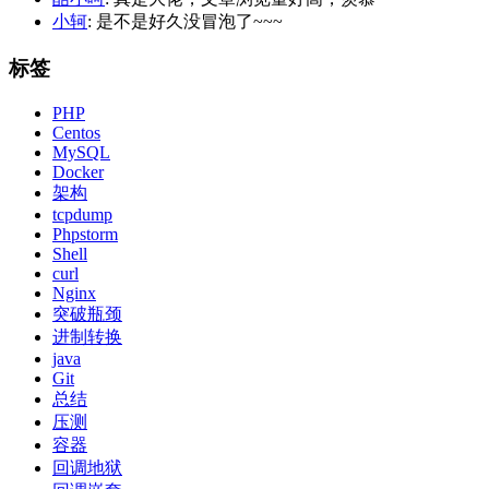
小轲
: 是不是好久没冒泡了~~~
标签
PHP
Centos
MySQL
Docker
架构
tcpdump
Phpstorm
Shell
curl
Nginx
突破瓶颈
进制转换
java
Git
总结
压测
容器
回调地狱