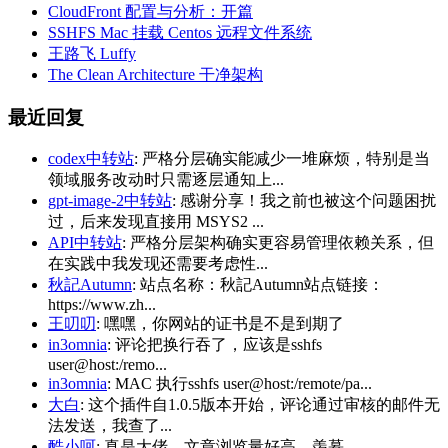
CloudFront 配置与分析：开篇
SSHFS Mac 挂载 Centos 远程文件系统
王路飞 Luffy
The Clean Architecture 干净架构
最近回复
codex中转站
: 严格分层确实能减少一堆麻烦，特别是当
领域服务改动时只需逐层通知上...
gpt-image-2中转站
: 感谢分享！我之前也被这个问题困扰
过，后来发现直接用 MSYS2 ...
API中转站
: 严格分层架构确实更容易管理依赖关系，但
在实践中我发现还需要考虑性...
秋記Autumn
: 站点名称：秋記Autumn站点链接：
https://www.zh...
王叨叨
: 嘿嘿，你网站的证书是不是到期了
in3omnia
: 评论把换行吞了，应该是sshfs
user@host:/remo...
in3omnia
: MAC 执行sshfs user@host:/remote/pa...
大白
: 这个插件自1.0.5版本开始，评论通过审核的邮件无
法发送，我查了...
酷小呵
: 真是大佬，文章浏览量好高，羡慕