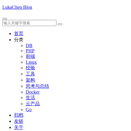
LukaChen Blog
首页
分类
DB
PHP
前端
Linux
经验
工具
架构
思考与总结
Docker
生活
云产品
Go
归档
友链
关于