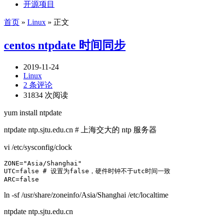
开源项目
首页
»
Linux
» 正文
centos ntpdate 时间同步
2019-11-24
Linux
2 条评论
31834 次阅读
yum install ntpdate
ntpdate ntp.sjtu.edu.cn # 上海交大的 ntp 服务器
vi /etc/sysconfig/clock
ZONE="Asia/Shanghai"

UTC=false # 设置为false，硬件时钟不于utc时间一致

ARC=false
ln -sf /usr/share/zoneinfo/Asia/Shanghai /etc/localtime
ntpdate ntp.sjtu.edu.cn