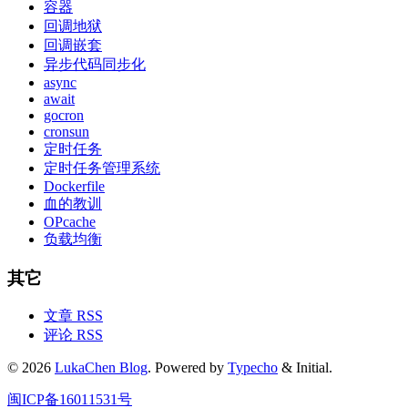
容器
回调地狱
回调嵌套
异步代码同步化
async
await
gocron
cronsun
定时任务
定时任务管理系统
Dockerfile
血的教训
OPcache
负载均衡
其它
文章 RSS
评论 RSS
© 2026
LukaChen Blog
. Powered by
Typecho
& Initial.
闽ICP备16011531号