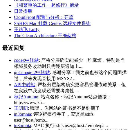
《和繁重的工作一起修行》摘录
日常提醒
CloudFront 配置与分析：开篇
SSHFS Mac 挂载 Centos 远程文件系统
王路飞 Luffy
The Clean Architecture 干净架构
最近回复
codex中转站
: 严格分层确实能减少一堆麻烦，特别是当
领域服务改动时只需逐层通知上...
gpt-image-2中转站
: 感谢分享！我之前也被这个问题困扰
过，后来发现直接用 MSYS2 ...
API中转站
: 严格分层架构确实更容易管理依赖关系，但
在实践中我发现还需要考虑性...
秋記Autumn
: 站点名称：秋記Autumn站点链接：
https://www.zh...
王叨叨
: 嘿嘿，你网站的证书是不是到期了
in3omnia
: 评论把换行吞了，应该是sshfs
user@host:/remo...
in3omnia
: MAC 执行sshfs user@host:/remote/pa...