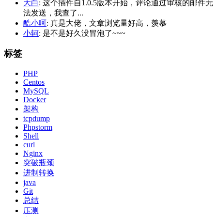
大白
: 这个插件自1.0.5版本开始，评论通过审核的邮件无
法发送，我查了...
酷小呵
: 真是大佬，文章浏览量好高，羡慕
小轲
: 是不是好久没冒泡了~~~
标签
PHP
Centos
MySQL
Docker
架构
tcpdump
Phpstorm
Shell
curl
Nginx
突破瓶颈
进制转换
java
Git
总结
压测