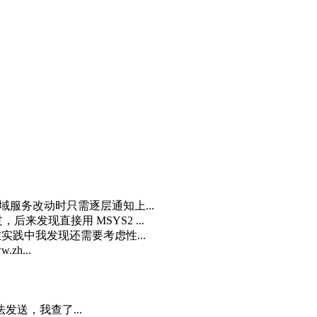
域服务改动时只需逐层通知上...
来发现直接用 MSYS2 ...
实践中我发现还需要考虑性...
zh...
发送，我查了...