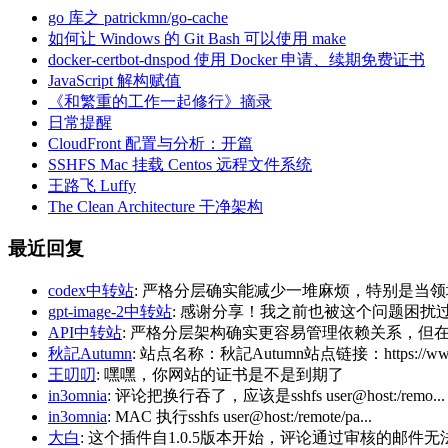
go 库之 patrickmn/go-cache
如何让 Windows 的 Git Bash 可以使用 make
docker-certbot-dnspod 使用 Docker 申请、续期免费证书
JavaScript 解构赋值
《和繁重的工作一起修行》摘录
日常提醒
CloudFront 配置与分析：开篇
SSHFS Mac 挂载 Centos 远程文件系统
王路飞 Luffy
The Clean Architecture 干净架构
最近回复
codex中转站
: 严格分层确实能减少一堆麻烦，特别是当领
gpt-image-2中转站
: 感谢分享！我之前也被这个问题困扰过，后
API中转站
: 严格分层架构确实更容易管理依赖关系，但在
秋記Autumn
: 站点名称：秋記Autumn站点链接：https://www.
王叨叨
: 嘿嘿，你网站的证书是不是到期了
in3omnia
: 评论把换行吞了，应该是sshfs user@host:/remo...
in3omnia
: MAC 执行sshfs user@host:/remote/pa...
大白
: 这个插件自1.0.5版本开始，评论通过审核的邮件无法