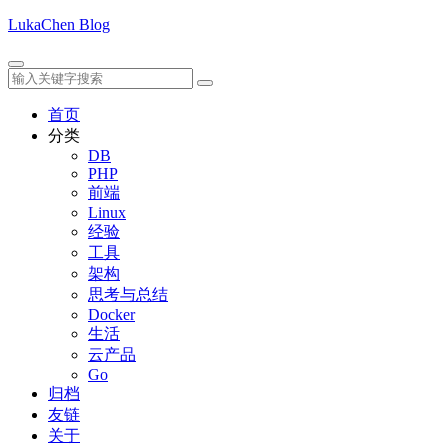
LukaChen Blog
首页
分类
DB
PHP
前端
Linux
经验
工具
架构
思考与总结
Docker
生活
云产品
Go
归档
友链
关于