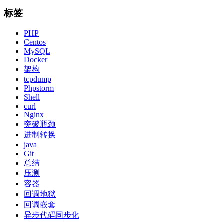
标签
PHP
Centos
MySQL
Docker
架构
tcpdump
Phpstorm
Shell
curl
Nginx
突破瓶颈
进制转换
java
Git
总结
压测
容器
回调地狱
回调嵌套
异步代码同步化