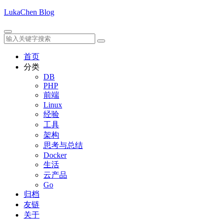
LukaChen Blog
首页
分类
DB
PHP
前端
Linux
经验
工具
架构
思考与总结
Docker
生活
云产品
Go
归档
友链
关于