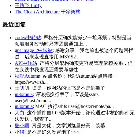
王路飞 Luffy
The Clean Architecture 干净架构
最近回复
codex中转站
: 严格分层确实能减少一堆麻烦，特别是当
领域服务改动时只需逐层通知上...
gpt-image-2中转站
: 感谢分享！我之前也被这个问题困扰
过，后来发现直接用 MSYS2 ...
API中转站
: 严格分层架构确实更容易管理依赖关系，但
在实践中我发现还需要考虑性...
秋記Autumn
: 站点名称：秋記Autumn站点链接：
https://www.zh...
王叨叨
: 嘿嘿，你网站的证书是不是到期了
in3omnia
: 评论把换行吞了，应该是sshfs
user@host:/remo...
in3omnia
: MAC 执行sshfs user@host:/remote/pa...
大白
: 这个插件自1.0.5版本开始，评论通过审核的邮件无
法发送，我查了...
酷小呵
: 真是大佬，文章浏览量好高，羡慕
小轲
: 是不是好久没冒泡了~~~