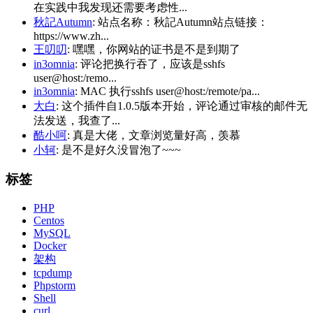
在实践中我发现还需要考虑性...
秋記Autumn
: 站点名称：秋記Autumn站点链接：
https://www.zh...
王叨叨
: 嘿嘿，你网站的证书是不是到期了
in3omnia
: 评论把换行吞了，应该是sshfs
user@host:/remo...
in3omnia
: MAC 执行sshfs user@host:/remote/pa...
大白
: 这个插件自1.0.5版本开始，评论通过审核的邮件无
法发送，我查了...
酷小呵
: 真是大佬，文章浏览量好高，羡慕
小轲
: 是不是好久没冒泡了~~~
标签
PHP
Centos
MySQL
Docker
架构
tcpdump
Phpstorm
Shell
curl