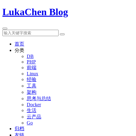
LukaChen Blog
首页
分类
DB
PHP
前端
Linux
经验
工具
架构
思考与总结
Docker
生活
云产品
Go
归档
友链