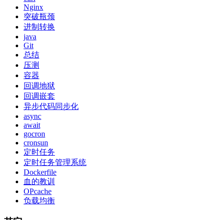
Nginx
突破瓶颈
进制转换
java
Git
总结
压测
容器
回调地狱
回调嵌套
异步代码同步化
async
await
gocron
cronsun
定时任务
定时任务管理系统
Dockerfile
血的教训
OPcache
负载均衡