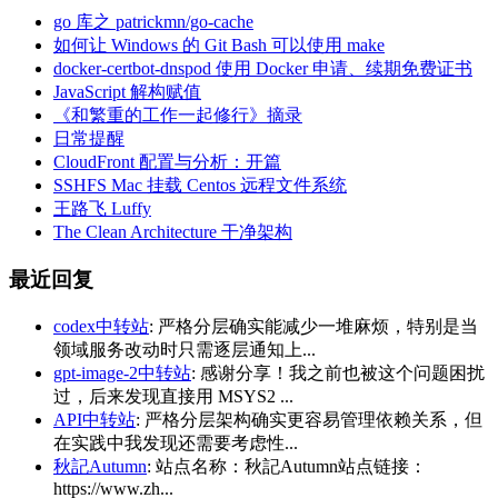
go 库之 patrickmn/go-cache
如何让 Windows 的 Git Bash 可以使用 make
docker-certbot-dnspod 使用 Docker 申请、续期免费证书
JavaScript 解构赋值
《和繁重的工作一起修行》摘录
日常提醒
CloudFront 配置与分析：开篇
SSHFS Mac 挂载 Centos 远程文件系统
王路飞 Luffy
The Clean Architecture 干净架构
最近回复
codex中转站
: 严格分层确实能减少一堆麻烦，特别是当
领域服务改动时只需逐层通知上...
gpt-image-2中转站
: 感谢分享！我之前也被这个问题困扰
过，后来发现直接用 MSYS2 ...
API中转站
: 严格分层架构确实更容易管理依赖关系，但
在实践中我发现还需要考虑性...
秋記Autumn
: 站点名称：秋記Autumn站点链接：
https://www.zh...