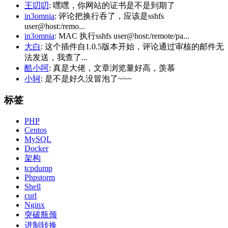
王叨叨
: 嘿嘿，你网站的证书是不是到期了
in3omnia
: 评论把换行吞了，应该是sshfs
user@host:/remo...
in3omnia
: MAC 执行sshfs user@host:/remote/pa...
大白
: 这个插件自1.0.5版本开始，评论通过审核的邮件无
法发送，我查了...
酷小呵
: 真是大佬，文章浏览量好高，羡慕
小轲
: 是不是好久没冒泡了~~~
标签
PHP
Centos
MySQL
Docker
架构
tcpdump
Phpstorm
Shell
curl
Nginx
突破瓶颈
进制转换