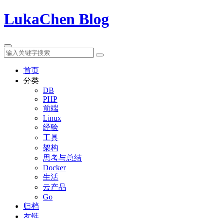
LukaChen Blog
首页
分类
DB
PHP
前端
Linux
经验
工具
架构
思考与总结
Docker
生活
云产品
Go
归档
友链