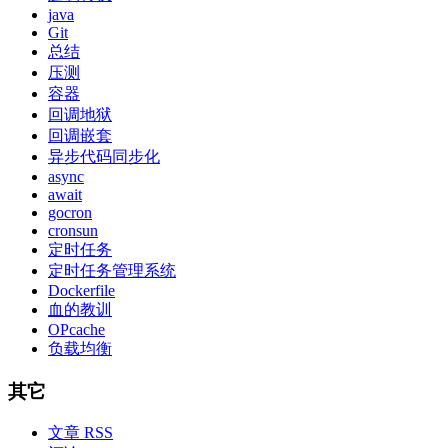
java
Git
总结
压测
容器
回调地狱
回调嵌套
异步代码同步化
async
await
gocron
cronsun
定时任务
定时任务管理系统
Dockerfile
血的教训
OPcache
负载均衡
其它
文章 RSS