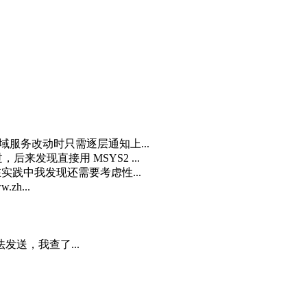
域服务改动时只需逐层通知上...
来发现直接用 MSYS2 ...
实践中我发现还需要考虑性...
zh...
发送，我查了...