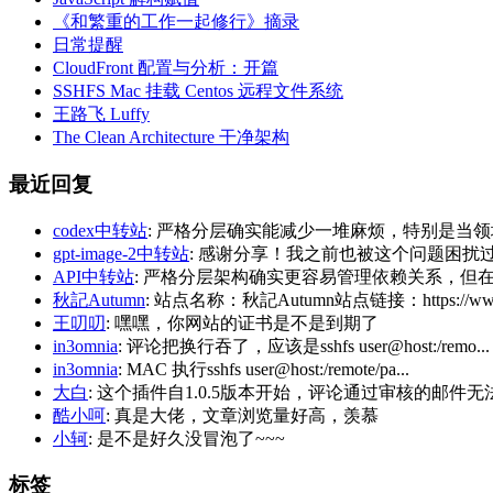
《和繁重的工作一起修行》摘录
日常提醒
CloudFront 配置与分析：开篇
SSHFS Mac 挂载 Centos 远程文件系统
王路飞 Luffy
The Clean Architecture 干净架构
最近回复
codex中转站
: 严格分层确实能减少一堆麻烦，特别是当领
gpt-image-2中转站
: 感谢分享！我之前也被这个问题困扰过，后
API中转站
: 严格分层架构确实更容易管理依赖关系，但在
秋記Autumn
: 站点名称：秋記Autumn站点链接：https://www.
王叨叨
: 嘿嘿，你网站的证书是不是到期了
in3omnia
: 评论把换行吞了，应该是sshfs user@host:/remo...
in3omnia
: MAC 执行sshfs user@host:/remote/pa...
大白
: 这个插件自1.0.5版本开始，评论通过审核的邮件无法
酷小呵
: 真是大佬，文章浏览量好高，羡慕
小轲
: 是不是好久没冒泡了~~~
标签