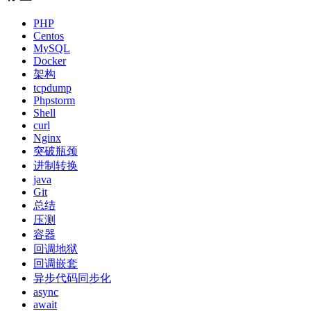
PHP
Centos
MySQL
Docker
架构
tcpdump
Phpstorm
Shell
curl
Nginx
突破瓶颈
进制转换
java
Git
总结
压测
容器
回调地狱
回调嵌套
异步代码同步化
async
await