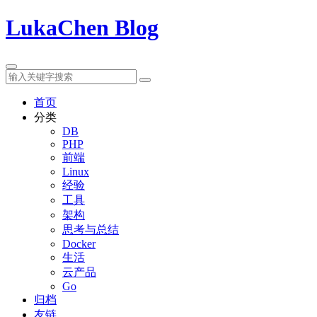
LukaChen Blog
首页
分类
DB
PHP
前端
Linux
经验
工具
架构
思考与总结
Docker
生活
云产品
Go
归档
友链